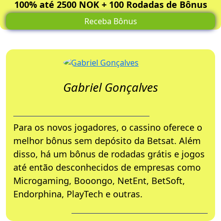
100% até 2500 NOK + 100 Rodadas de Bônus
Receba Bônus
Gabriel Gonçalves
Para os novos jogadores, o cassino oferece o
melhor bônus sem depósito da Betsat. Além
disso, há um bônus de rodadas grátis e jogos
até então desconhecidos de empresas como
Microgaming, Booongo, NetEnt, BetSoft,
Endorphina, PlayTech e outras.