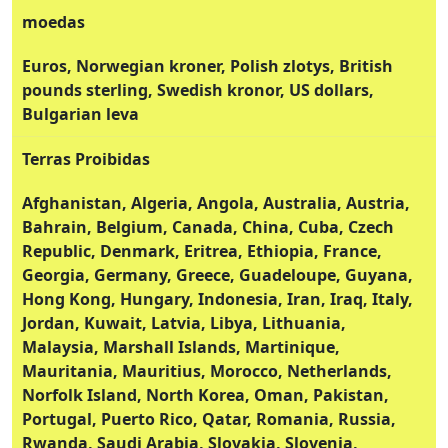
moedas
Euros
Norwegian kroner
Polish zlotys
British
pounds sterling
Swedish kronor
US dollars
Bulgarian leva
Terras Proibidas
Afghanistan
Algeria
Angola
Australia
Austria
Bahrain
Belgium
Canada
China
Cuba
Czech
Republic
Denmark
Eritrea
Ethiopia
France
Georgia
Germany
Greece
Guadeloupe
Guyana
Hong Kong
Hungary
Indonesia
Iran
Iraq
Italy
Jordan
Kuwait
Latvia
Libya
Lithuania
Malaysia
Marshall Islands
Martinique
Mauritania
Mauritius
Morocco
Netherlands
Norfolk Island
North Korea
Oman
Pakistan
Portugal
Puerto Rico
Qatar
Romania
Russia
Rwanda
Saudi Arabia
Slovakia
Slovenia